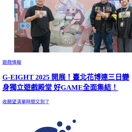
遊戲情報
G-EIGHT 2025 開展！臺北花博連三日變
身獨立遊戲殿堂 好GAME全面集結！
收願望清單時間又到了