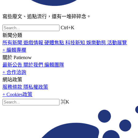
寫些廢文、追點流行，還有一堆碎碎念。
Ctrl+K
新聞分類
所有新聞
遊戲情報
硬體焦點
科技新知
娛樂動態
活動展覽
+ 編輯專欄
關於 Patienow
最新公告
關於我們
編輯團隊
+ 合作洽詢
網站政策
服務條款
隱私權政策
+ Cookies政策
⌘K