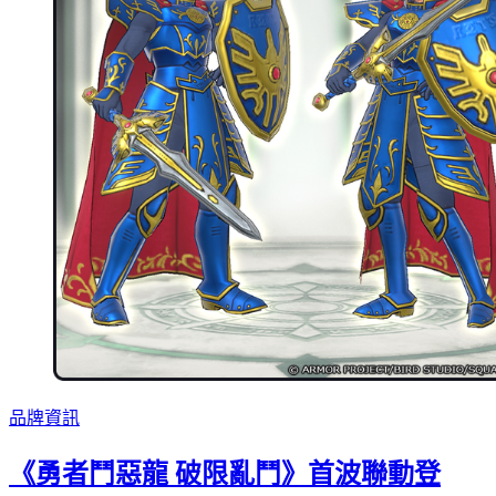
品牌資訊
《勇者鬥惡龍 破限亂鬥》首波聯動登