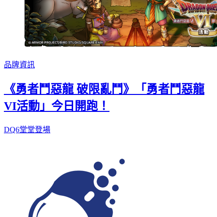
品牌資訊
《勇者鬥惡龍 破限亂鬥》「勇者鬥惡龍
VI活動」今日開跑！
DQ6堂堂登場