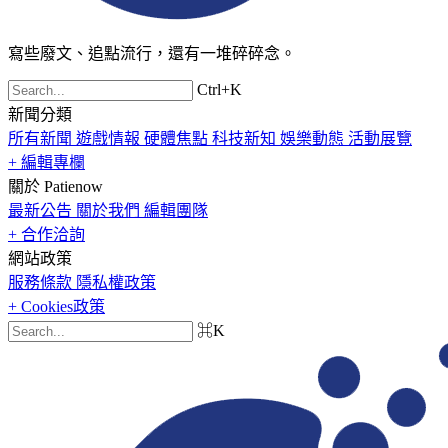
寫些廢文、追點流行，還有一堆碎碎念。
Ctrl+K
新聞分類
所有新聞
遊戲情報
硬體焦點
科技新知
娛樂動態
活動展覽
+ 編輯專欄
關於 Patienow
最新公告
關於我們
編輯團隊
+ 合作洽詢
網站政策
服務條款
隱私權政策
+ Cookies政策
⌘K