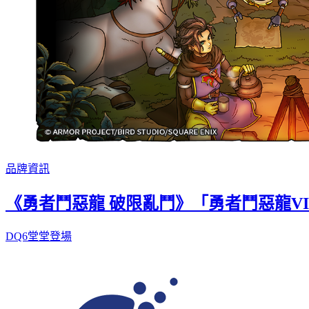
品牌資訊
《勇者鬥惡龍 破限亂鬥》「勇者鬥惡龍V
DQ6堂堂登場