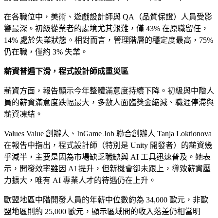
在各職位中，美術、遊戲設計師與 QA（品質保證）人員受影
響最深。初級從業者的處境尤其艱難，僅 43% 在原職留任，
14% 處於失業狀態。相對而言，管理階層的穩定度最高，75%
仍在職，僅約 3% 失業。
薪資普遍下滑，程式設計師成重災區
薪資方面，報告顯示今年整體滿意度持續下降。初級與中階人
員的薪資滿意度跌幅最大，多數人面臨獎金縮減、職涯停滯與
薪資凍結。
Values Value 創辦人、InGame Job 聯合創辦人 Tanja Loktionova
在報告中指出，程式設計師（特別是 Unity 開發者）的薪資幾
乎減半，主要是因為市場缺乏職缺與 AI 工具迅速普及。她表
示，開發效率雖因 AI 提升，但新機會卻未跟上，導致薪資壓
力擴大，唯有 AI 專業人才的待遇仍在上升。
歐盟地區中階開發人員的年薪中位數約為 34,000 歐元，非歐
盟地區則約 25,000 歐元，顯示區域間的收入落差仍相當明