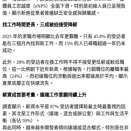
體員工忠誠度（eNPS）全面下滑，特別是初級人員已呈現負
值，顯示新進從業者普遍缺乏安全感與歸屬感。
找工作時間更長，三成被迫接受降薪
2025 年的求職市場明顯比去年更艱難。只有 45.8% 的受訪者
能在三個月內找到新工作，而 15% 的人已尋職超過一年仍未
成功。
此外，28% 的受訪者在換工作時不得不接受更低薪或較低職
位，這一比例創下近年新高。根據報告，行銷職位的離職率最
高（24%），而初級職位的流動與退出率都遠高於平均，顯示
產業底層正在快速流失。
薪資成首要考量，遠端工作意願持續上升
調查顯示，薪資水平是 87% 受訪者選擇新雇主時最重視的因
素，其次是工作形式（遠端、混合或辦公室）與工作與生活平
衡（各佔 59%）。
與此同時，越來越多開發者傾向遠端或混合模式，特別是在非