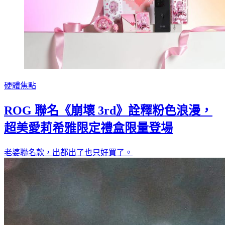
硬體焦點
ROG 聯名《崩壞 3rd》詮釋粉色浪漫，
超美愛莉希雅限定禮盒限量登場
老婆聯名款，出都出了也只好買了。