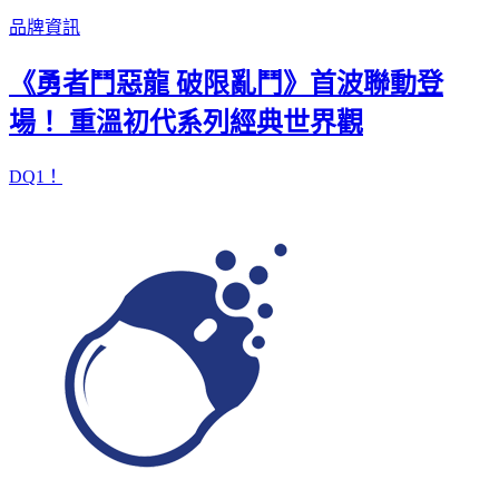
品牌資訊
《勇者鬥惡龍 破限亂鬥》首波聯動登
場！ 重溫初代系列經典世界觀
DQ1！