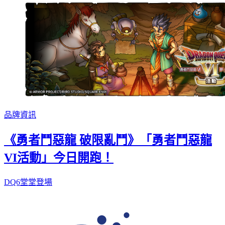
品牌資訊
《勇者鬥惡龍 破限亂鬥》「勇者鬥惡龍
VI活動」今日開跑！
DQ6堂堂登場