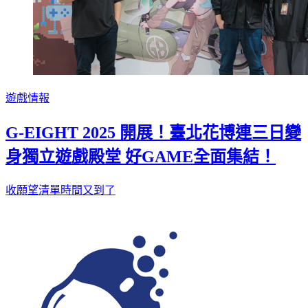
遊戲情報
G-EIGHT 2025 開展！臺北花博連三日變
身獨立遊戲殿堂 好GAME全面集結！
收願望清單時間又到了