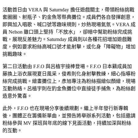
活動首日由 VERA 與 Saturnday 擔任遊戲關主，帶領粉絲挑戰
套圈圈、射瓶子、釣金魚等祭典攤位。成員們各自發揮創意，
即興加入唱歌、喊口號等趣味規則，炒熱現場氣氛。VERA 成
員 Nelson 雖口頭上堅持「不放水」，卻暗中幫助粉絲完成挑
戰，展現反差魅力。Saturnday 成員則以各種花招增加遊戲難
度，例如要求粉絲高喊口號才能射擊，或化身「障礙物」增加
挑戰趣味。
第二日活動由 F.F.O 與呂植宇接棒登場。F.F.O 日本籍成員加
藤換上浴衣展現夏日風采，俊希則化身射擊教練，細心指導粉
絲完成挑戰。繪畫攤位上，彥旭專注為粉絲描繪似顏繪，現場
互動熱絡。呂植宇則在釣金魚攤位中直接徒手捕魚，為粉絲創
造意外驚喜。
此外，F.F.O 也在現場分享後續規劃。繼上半年發行新專輯
後，團體正在籌備新單曲，並預告將舉辦系列活動，包括邀請
粉絲參與 MV 探班與年底的線下見面活動，持續加深與粉絲
的互動。