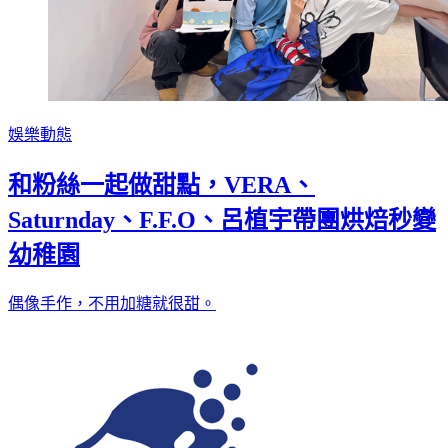
娛樂動態
和粉絲一起做甜點，VERA、
Saturnday、F.F.O、呂植宇帶團烘焙秒變
幼稚園
偶像手作，不用加糖就很甜。