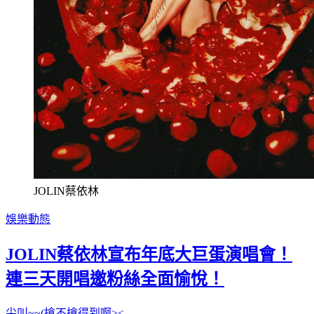
JOLIN蔡依林
娛樂動態
JOLIN蔡依林宣布年底大巨蛋演唱會！
連三天開唱邀粉絲全面愉悅！
尖叫~~(搶不搶得到啊><