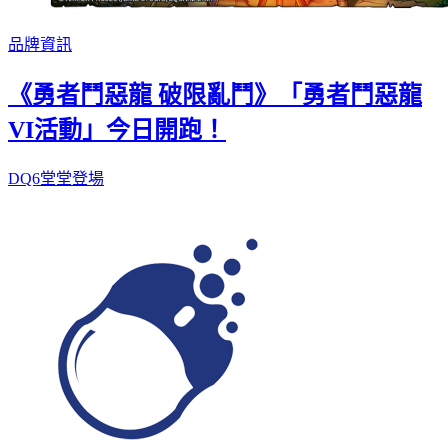
品牌資訊
《勇者鬥惡龍 破限亂鬥》「勇者鬥惡龍
VI活動」今日開跑！
DQ6堂堂登場