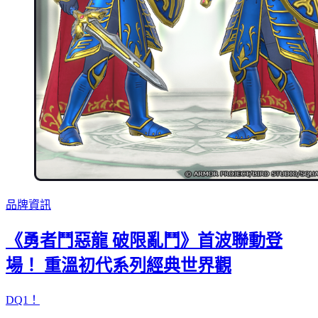
品牌資訊
《勇者鬥惡龍 破限亂鬥》首波聯動登
場！ 重溫初代系列經典世界觀
DQ1！