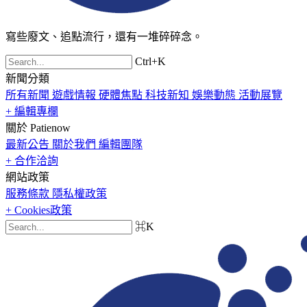
寫些廢文、追點流行，還有一堆碎碎念。
Ctrl+K
新聞分類
所有新聞
遊戲情報
硬體焦點
科技新知
娛樂動態
活動展覽
+ 編輯專欄
關於 Patienow
最新公告
關於我們
編輯團隊
+ 合作洽詢
網站政策
服務條款
隱私權政策
+ Cookies政策
⌘K