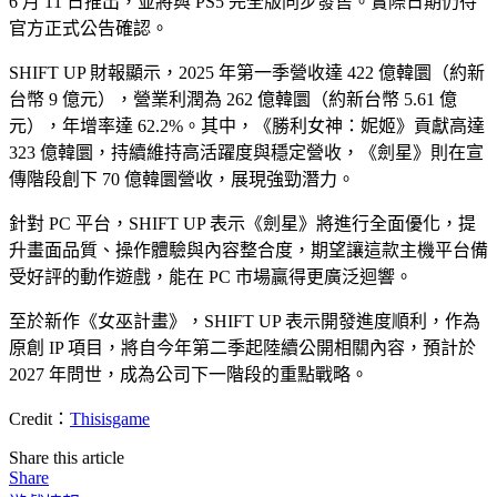
6 月 11 日推出，並將與 PS5 完全版同步發售。實際日期仍待
官方正式公告確認。
SHIFT UP 財報顯示，2025 年第一季營收達 422 億韓圜（約新
台幣 9 億元），營業利潤為 262 億韓圜（約新台幣 5.61 億
元），年增率達 62.2%。其中，《勝利女神：妮姬》貢獻高達
323 億韓圜，持續維持高活躍度與穩定營收，《劍星》則在宣
傳階段創下 70 億韓圜營收，展現強勁潛力。
針對 PC 平台，SHIFT UP 表示《劍星》將進行全面優化，提
升畫面品質、操作體驗與內容整合度，期望讓這款主機平台備
受好評的動作遊戲，能在 PC 市場贏得更廣泛迴響。
至於新作《女巫計畫》，SHIFT UP 表示開發進度順利，作為
原創 IP 項目，將自今年第二季起陸續公開相關內容，預計於
2027 年問世，成為公司下一階段的重點戰略。
Credit：
Thisisgame
Share this article
Share