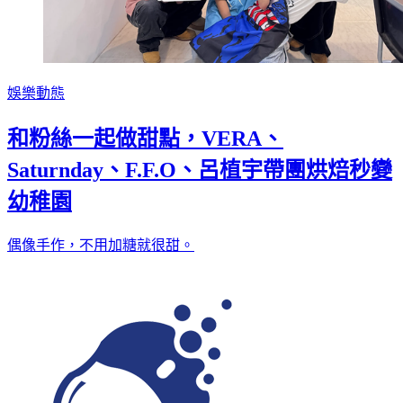
娛樂動態
和粉絲一起做甜點，VERA、
Saturnday、F.F.O、呂植宇帶團烘焙秒變
幼稚園
偶像手作，不用加糖就很甜。