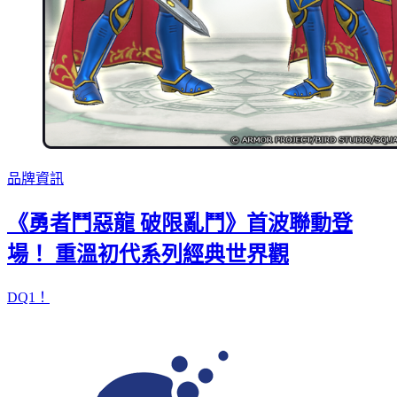
品牌資訊
《勇者鬥惡龍 破限亂鬥》首波聯動登
場！ 重溫初代系列經典世界觀
DQ1！