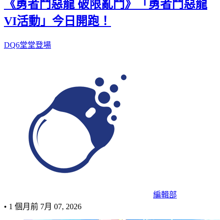
《勇者鬥惡龍 破限亂鬥》「勇者鬥惡龍
VI活動」今日開跑！
DQ6堂堂登場
編輯部
•
1 個月前
7月 07, 2026