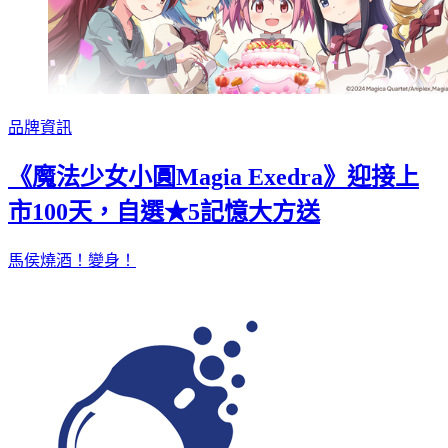
品牌資訊
《魔法少女小圓Magia Exedra》迎接上
市100天，自選★5記憶大方送
馬侯燒酒！變身！