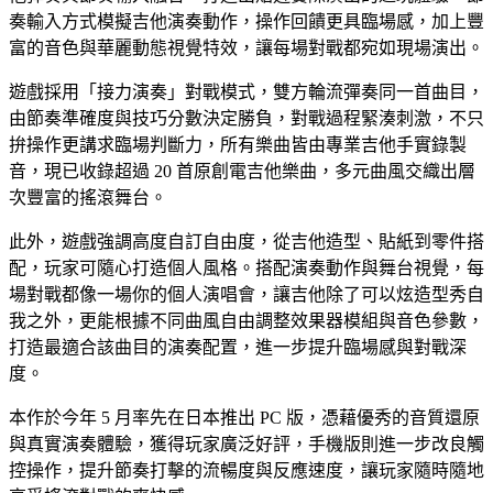
奏輸入方式模擬吉他演奏動作，操作回饋更具臨場感，加上豐
富的音色與華麗動態視覺特效，讓每場對戰都宛如現場演出。
遊戲採用「接力演奏」對戰模式，雙方輪流彈奏同一首曲目，
由節奏準確度與技巧分數決定勝負，對戰過程緊湊刺激，不只
拚操作更講求臨場判斷力，所有樂曲皆由專業吉他手實錄製
音，現已收錄超過 20 首原創電吉他樂曲，多元曲風交織出層
次豐富的搖滾舞台。
此外，遊戲強調高度自訂自由度，從吉他造型、貼紙到零件搭
配，玩家可隨心打造個人風格。搭配演奏動作與舞台視覺，每
場對戰都像一場你的個人演唱會，讓吉他除了可以炫造型秀自
我之外，更能根據不同曲風自由調整效果器模組與音色參數，
打造最適合該曲目的演奏配置，進一步提升臨場感與對戰深
度。
本作於今年 5 月率先在日本推出 PC 版，憑藉優秀的音質還原
與真實演奏體驗，獲得玩家廣泛好評，手機版則進一步改良觸
控操作，提升節奏打擊的流暢度與反應速度，讓玩家隨時隨地