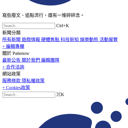
寫些廢文、追點流行，還有一堆碎碎念。
Ctrl+K
新聞分類
所有新聞
遊戲情報
硬體焦點
科技新知
娛樂動態
活動展覽
+ 編輯專欄
關於 Patienow
最新公告
關於我們
編輯團隊
+ 合作洽詢
網站政策
服務條款
隱私權政策
+ Cookies政策
⌘K