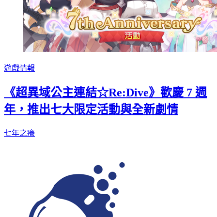
遊戲情報
《超異域公主連結☆Re:Dive》歡慶 7 週
年，推出七大限定活動與全新劇情
七年之癢