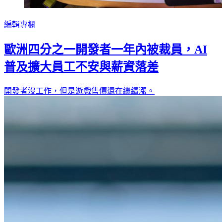
編輯專欄
歐洲四分之一開發者一年內被裁員，AI
普及擴大員工不安與薪資落差
開發者沒工作，但是遊戲售價還在繼續漲。