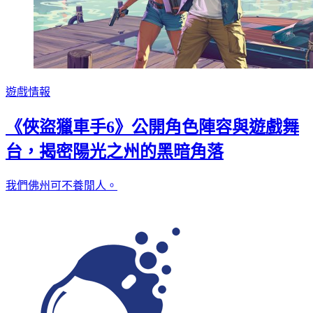
遊戲情報
《俠盜獵車手6》公開角色陣容與遊戲舞
台，揭密陽光之州的黑暗角落
我們佛州可不養閒人。