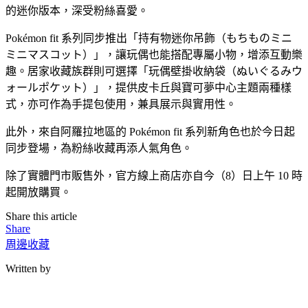
的迷你版本，深受粉絲喜愛。
Pokémon fit 系列同步推出「持有物迷你吊飾（もちものミニ
ミニマスコット）」，讓玩偶也能搭配專屬小物，增添互動樂
趣。居家收藏族群則可選擇「玩偶壁掛收納袋（ぬいぐるみウ
ォールポケット）」，提供皮卡丘與寶可夢中心主題兩種樣
式，亦可作為手提包使用，兼具展示與實用性。
此外，來自阿羅拉地區的 Pokémon fit 系列新角色也於今日起
同步登場，為粉絲收藏再添人氣角色。
除了實體門市販售外，官方線上商店亦自今（8）日上午 10 時
起開放購買。
Share this article
Share
周邊收藏
Written by