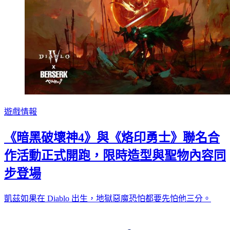
遊戲情報
《暗黑破壞神4》與《烙印勇士》聯名合
作活動正式開跑，限時造型與聖物內容同
步登場
凱茲如果在 Diablo 出生，地獄惡魔恐怕都要先怕他三分。