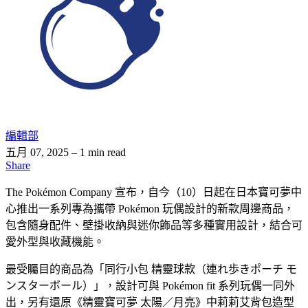
編輯部
五月 07, 2025
– 1 min read
Share
The Pokémon Company 宣布，自今（10）日起在日本寶可夢中
心推出一系列專為攜帶 Pokémon 玩偶設計的新款周邊商品，
包含隨身配件、壁掛收納與迷你飾品等多種實用設計，結合可
愛外型與收藏機能。
最受矚目的商品為「同行小包 精靈球款（連れ歩きポーチ モ
ンスターボール）」，設計可與 Pokémon fit 系列玩偶一同外
出，另有還原《精靈寶可夢 太陽／月亮》中莉莉艾背包造型