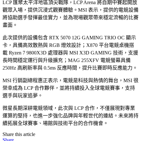
LCP 匯聚太平洋地區頂尖戰隊，LCP Arena 將自期中賽起開放
觀眾入場，提供沉浸式觀賽體驗。MSI 表示，提供的電競設備
將協助選手發揮最佳實力，並為現場觀眾帶來穩定流暢的比賽
畫面。
此次提供的設備包含 RTX 5070 12G GAMING TRIO OC 顯示
卡，具備高效散熱與 RGB 燈效設計；X870 平台電競桌機搭
載 Ryzen 7 9800X3D 處理器與 MSI X3D GAMING 技術，支援
長時間穩定運行與升級擴充；MAG 255XFV 電競螢幕具備
250Hz 高刷新率與 0.5ms 反應時間，提升比賽即時反應能力。
MSI 行銷副總程惠正表示，電競是科技與熱情的舞台，MSI 很
榮幸成為 LCP 合作夥伴，並將持續投入全球電競賽事，支持
選手與玩家追夢。
微星長期深耕電競領域，此次與 LCP 合作，不僅展現對專業
運算的堅持，也進一步強化品牌與年輕世代的連結。未來將持
續拓展全球賽事、場館與技術平台的合作機會。
Share this article
Share