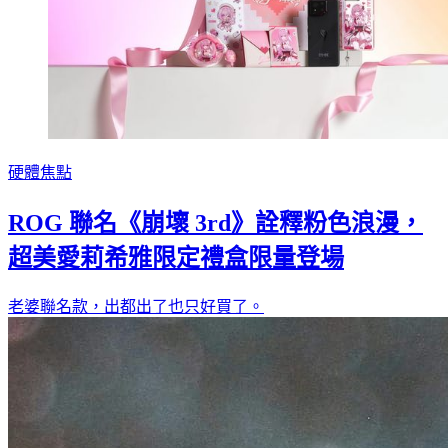
硬體焦點
ROG 聯名《崩壞 3rd》詮釋粉色浪漫，
超美愛莉希雅限定禮盒限量登場
老婆聯名款，出都出了也只好買了。