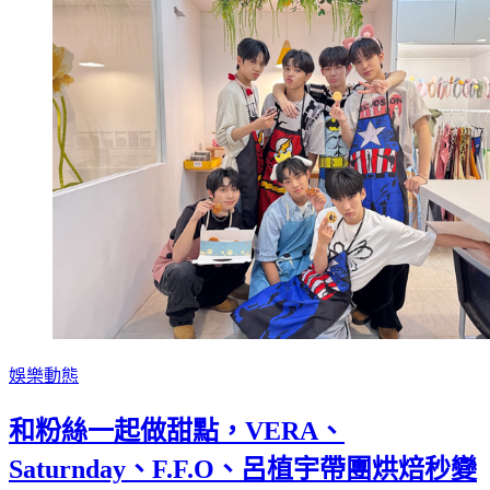
娛樂動態
和粉絲一起做甜點，VERA、
Saturnday、F.F.O、呂植宇帶團烘焙秒變