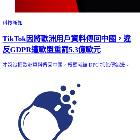
科技新知
TikTok因將歐洲用戶資料傳回中國，違
反GDPR遭歐盟重罰5.3億歐元
才說沒把歐洲資料傳回中國，轉頭就被 DPC 抓包傳錯邊。