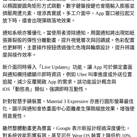
以橢圓變圓角矩形方式跳動，數字鍵盤按鍵也會隨輸入膨脹並
擠壓周遭元素，增添真實感。多工介面中，App 窗口被拉起又
放下時，還會出現彈跳落地效果。
通知系統亦獲優化，當使用者滑除通知，周圍通知將出現如紙
張撕裂般的彈性分離動畫，提升視覺層次與回饋感。色彩配置
也更鮮明，主要操作按鈕透過強化色塊與輪廓設計，提升辨識
度與操作效率。
新介面同時導入「Live Updates」功能，讓 App 可於鎖定畫面
與通知欄持續顯示即時資訊，例如 Uber 叫車進度或外送位置
追蹤，減少反覆開啟 App 的需求。該功能設計概念與
iOS「動態島」類似，強調即時互動性。
針對智慧手錶裝置，Material 3 Expressive 亦進行圓形螢幕最佳
化，圖示與通知會依畫面中心距離產生彈跳縮放效果，增強使
用直覺性。
雖然整體動畫更為豐富，Google 表示新設計經過深度優化，
對系統效能影響有限，甚至可在 Wear OS 裝置上降低約 10%