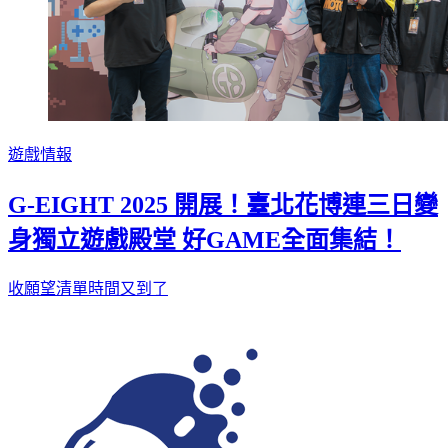
遊戲情報
G-EIGHT 2025 開展！臺北花博連三日變
身獨立遊戲殿堂 好GAME全面集結！
收願望清單時間又到了