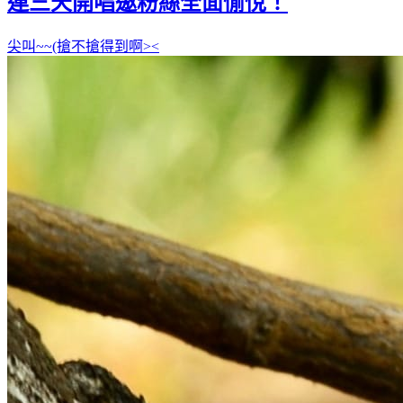
連三天開唱邀粉絲全面愉悅！
尖叫~~(搶不搶得到啊><