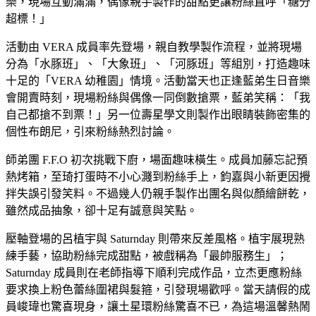
樂，現場互動滿滿，偶像親手製作的甜點更讓粉絲直呼「糖分
超標！」
活動由 VERA 成員率先登場，親自教學製作流程，並將現場
分為「水豚班」、「大象班」、「河豚班」等組別，打造趣味
十足的「VERA 幼稚園」情境。活動當天也正逢藍弟生日音樂
會開賣時刻，現場粉絲與偶像一同倒數搶票，藍弟笑稱：「我
自己都搶不到票！」另一位壽星學文則製作出眼睛裝飾密集的
個性布朗尼，引來粉絲熱烈討論。
師弟團 F.F.O 初次挑戰下廚，場面趣味橫生。成員加藤忘記預
熱烤箱，至琦打蛋時不小心濺到粉絲手上，鈞嘉與小新更因攪
拌失誤引發笑料。不過幾人仍親手製作出團名與似顏繪餅乾，
雖然成品抽象，卻十足有誠意與笑點。
壓軸登場的呂植宇與 Saturnday 則帶來反差風格。植宇展現熟
練手藝，協助粉絲完成甜點，被戲稱為「最帥服務生」；
Saturnday 成員則在老師指導下順利完成作品，立杰更應粉絲
要求換上粉色蕾絲圍裙與髮箍，引發現場歡呼。當天請假的成
員峻瑋也驚喜現身，讓土星環粉絲驚喜不已，為這場溫馨熱鬧