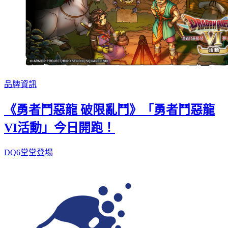
品牌資訊
《勇者鬥惡龍 破限亂鬥》「勇者鬥惡龍
VI活動」今日開跑！
DQ6堂堂登場