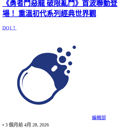
《勇者鬥惡龍 破限亂鬥》首波聯動登
場！ 重溫初代系列經典世界觀
DQ1！
編輯部
•
3 個月前
4月 28, 2026