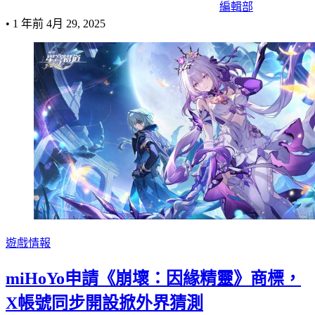
編輯部
•
1 年前
4月 29, 2025
遊戲情報
miHoYo申請《崩壞：因緣精靈》商標，
X帳號同步開設掀外界猜測