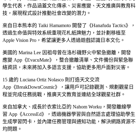
學生代表，作品涵蓋文化傳承、災害應變、天文推廣與教育科
技，展現程式設計推動社會改變的潛力。
來自日本熊本的 Taiki Hamamoto 開發了《Hanafuda Tactics》，
透過生命值與特效系統重現花札紙牌魅力，並計劃移植至
Apple Vision Pro，希望讓更多人透過遊戲認識日本文化。
美國的 Marina Lee 因祖母曾在洛杉磯野火中緊急撤離，開發
應變 App《EvacuMate》，整合撤離清單、文件備份與緊急聯
絡資訊，未來將加入多語言支援，協助更多用戶面對災害。
15 歲的 Luciana Ortiz Nolasco 則打造天文交流
App《BreakDownCosmic》，讓用戶可記錄觀測、規劃觀星日
程並完成任務挑戰，推廣天文教育並連結全球觀星社群。
來自加拿大、成長於衣索比亞的 Nahom Worku，開發離線學
習 App《AccessEd》，透過機器學習與自然語言處理協助學生
生成學習閃卡，並內建任務管理與通知功能，解決網路資源不
均問題。