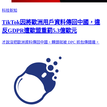
科技新知
TikTok因將歐洲用戶資料傳回中國，違
反GDPR遭歐盟重罰5.3億歐元
才說沒把歐洲資料傳回中國，轉頭就被 DPC 抓包傳錯邊。