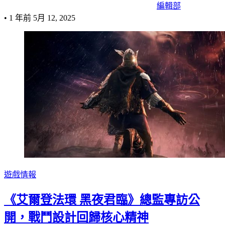
編輯部
•
1 年前
5月 12, 2025
遊戲情報
《艾爾登法環 黑夜君臨》總監專訪公
開，戰鬥設計回歸核心精神