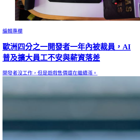
編輯專欄
歐洲四分之一開發者一年內被裁員，AI
普及擴大員工不安與薪資落差
開發者沒工作，但是遊戲售價還在繼續漲。