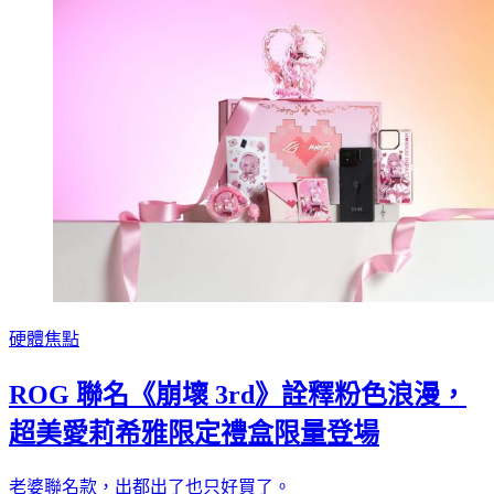
硬體焦點
ROG 聯名《崩壞 3rd》詮釋粉色浪漫，
超美愛莉希雅限定禮盒限量登場
老婆聯名款，出都出了也只好買了。