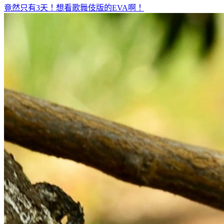
竟然只有3天！想看歌舞伎版的EVA啊！